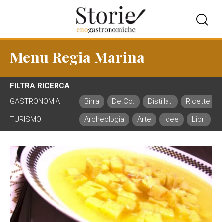
Menu Regia Marina
FILTRA RICERCA
GASTRONOMIA
Birra
De.Co.
Distillati
Ricette
TURISMO
Archeologia
Arte
Idee
Libri