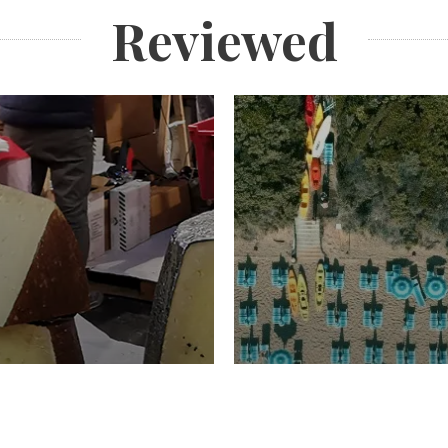
Reviewed
TURISMO
Domenico Liggeri
20 