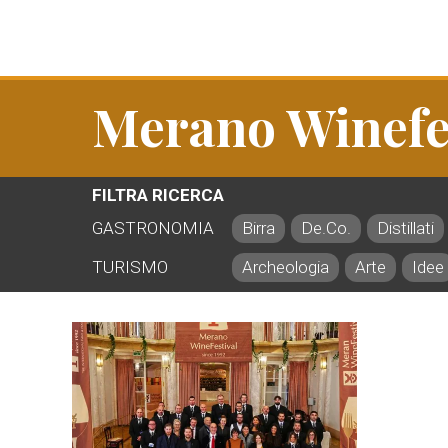
Merano Winefe
FILTRA RICERCA
GASTRONOMIA
Birra
De.Co.
Distillati
TURISMO
Archeologia
Arte
Idee