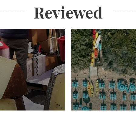
Reviewed
TURISMO
Domenico Liggeri
20 