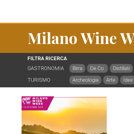
Milano Wine W
FILTRA RICERCA
GASTRONOMIA
Birra
De.Co.
Distillati
TURISMO
Archeologia
Arte
Idee