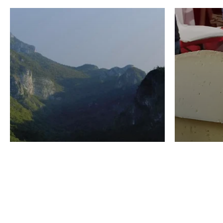
VINO
GASTRO
Domenico Liggeri
24 Luglio
2026
La redaz
I vini del Monte
I prod