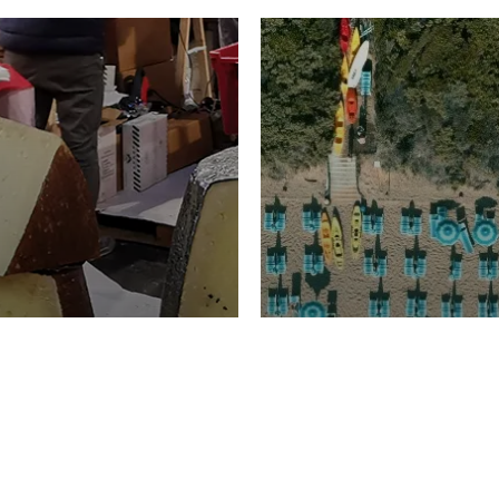
TURISMO
Domenico Liggeri
20 
2026
NOMIA
La spiaggia d
ione
23 Luglio 2026
otti di
Garden Tosca