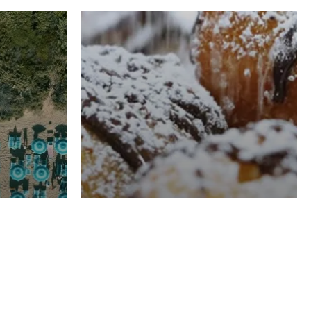
RISTORAZIONE
Luglio
Domenico Liggeri
21 Luglio
2026
el
Pasticceria La
na
Fenice a Porto San