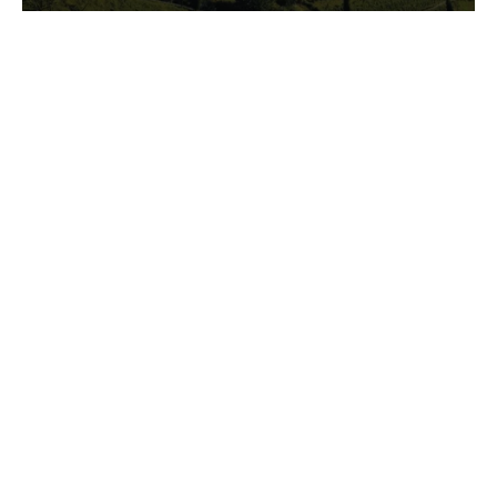
GASTRONOMIA
La redazione
23 Luglio 2026
I prodotti di Formaggi Picciau,
caseificio nei dintorni di
Cagliari in Sardegna