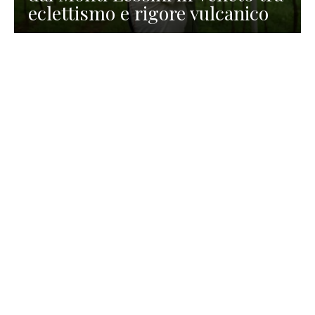
eclettismo e rigore vulcanico
TURISMO
La redazione
30 Luglio 2026
La Spiaggetta di Scanno in
Abruzzo, immersa nella
natura di un lago meraviglioso