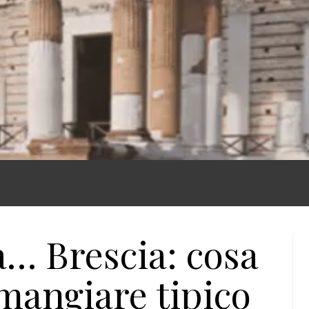
… Brescia: cosa
mangiare tipico