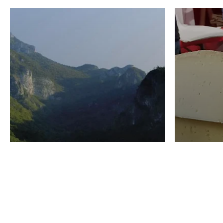
VINO
GASTRO
Domenico Liggeri
24 Luglio
2026
La redaz
I vini del Monte
I prod