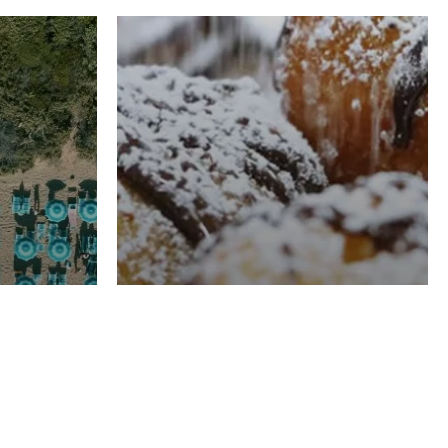
RISTORAZIONE
Luglio
Domenico Liggeri
21 Luglio
2026
el
Pasticceria La
na
Fenice a Porto San