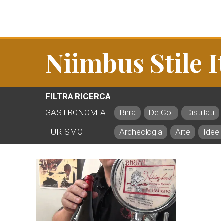
Niimbus Stile I
FILTRA RICERCA
GASTRONOMIA
Birra
De.Co.
Distillati
TURISMO
Archeologia
Arte
Idee