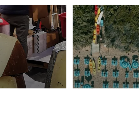
TURISMO
Domenico Liggeri
20 
2026
NOMIA
La spiaggia d
ione
23 Luglio 2026
otti di
Garden Tosca