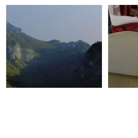
VINO
GASTRO
Domenico Liggeri
24 Luglio
2026
La redaz
I vini del Monte
I prod