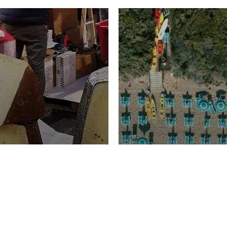
TURISMO
Domenico Liggeri
20 
2026
NOMIA
La spiaggia d
ione
23 Luglio 2026
otti di
Garden Tosca