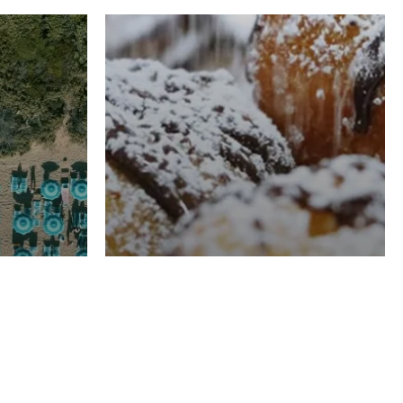
RISTORAZIONE
Luglio
Domenico Liggeri
21 Luglio
2026
el
Pasticceria La
na
Fenice a Porto San