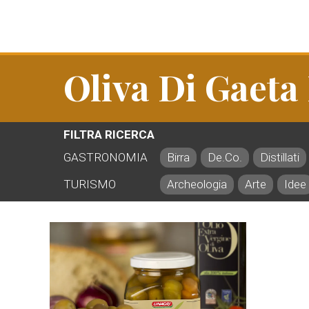
Oliva Di Gaeta
FILTRA RICERCA
GASTRONOMIA
Birra
De.Co.
Distillati
TURISMO
Archeologia
Arte
Idee