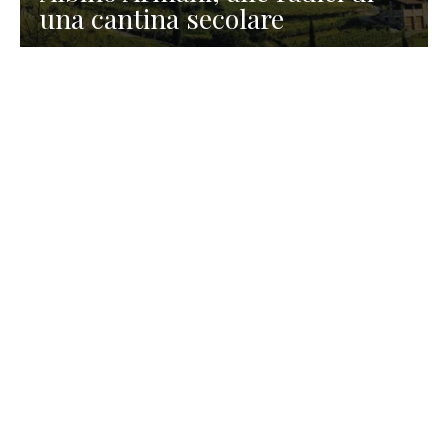
una cantina secolare
GASTRONOMIA
La redazione
23 Luglio 2026
I prodotti di Formaggi Picciau,
caseificio nei dintorni di
Cagliari in Sardegna