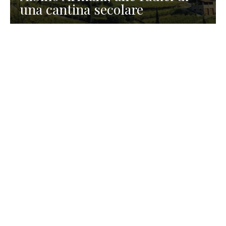
una cantina secolare
GASTRONOMIA
La redazione
23 Luglio 2026
I prodotti di Formaggi Picciau,
caseificio nei dintorni di
Cagliari in Sardegna