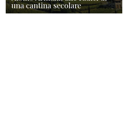
una cantina secolare
GASTRONOMIA
La redazione
23 Luglio 2026
I prodotti di Formaggi Picciau,
caseificio nei dintorni di
Cagliari in Sardegna