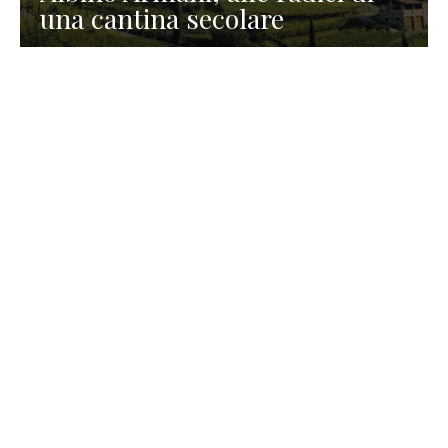
una cantina secolare
GASTRONOMIA
La redazione
23 Luglio 2026
I prodotti di Formaggi Picciau,
caseificio nei dintorni di
Cagliari in Sardegna