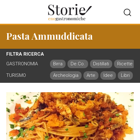
Pasta Ammuddicata
FILTRA RICERCA
GASTRONOMIA
Birra
De.Co.
Distillati
Ricette
TURISMO
Archeologia
Arte
Idee
Libri