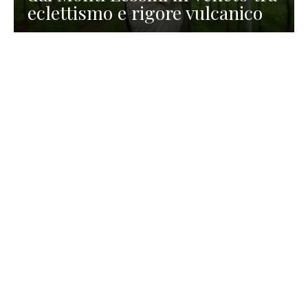
eclettismo e rigore vulcanico
TURISMO
La redazione
30 Luglio 2026
La Spiaggetta di Scanno in
Abruzzo, immersa nella
natura di un lago meraviglioso