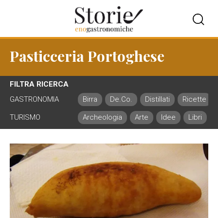
Pasticceria Portoghese
FILTRA RICERCA
GASTRONOMIA
Birra
De.Co.
Distillati
Ricette
TURISMO
Archeologia
Arte
Idee
Libri