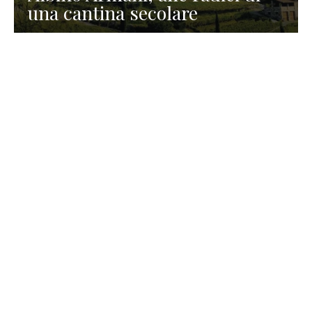
una cantina secolare
GASTRONOMIA
La redazione
23 Luglio 2026
I prodotti di Formaggi Picciau,
caseificio nei dintorni di
Cagliari in Sardegna