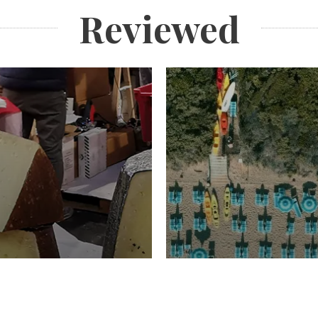
Reviewed
TURISMO
Domenico Liggeri
20 