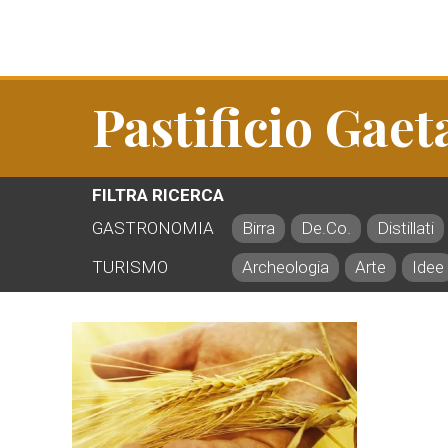
Pastificio Gae
FILTRA RICERCA
GASTRONOMIA
Birra
De.Co.
Distillati
TURISMO
Archeologia
Arte
Idee