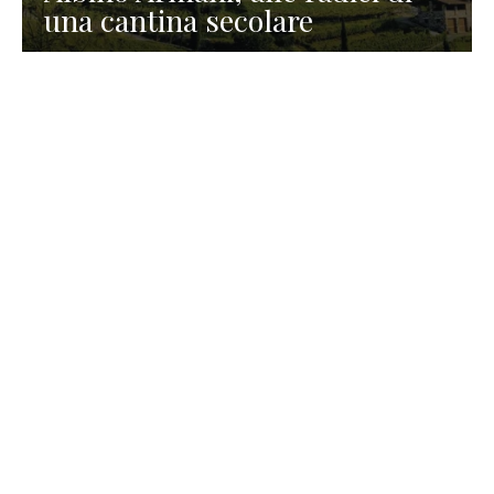
una cantina secolare
GASTRONOMIA
La redazione
23 Luglio 2026
I prodotti di Formaggi Picciau,
caseificio nei dintorni di
Cagliari in Sardegna