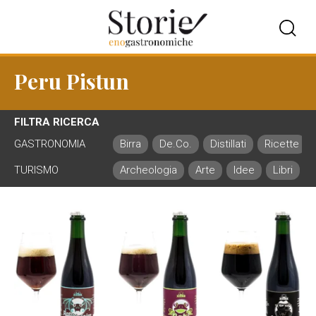
Peru Pistun
FILTRA RICERCA
GASTRONOMIA
Birra
De.Co.
Distillati
Ricette
TURISMO
Archeologia
Arte
Idee
Libri