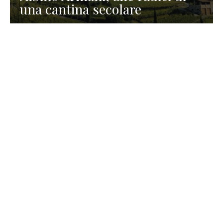
una cantina secolare
GASTRONOMIA
La redazione
23 Luglio 2026
I prodotti di Formaggi Picciau,
caseificio nei dintorni di
Cagliari in Sardegna