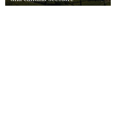
GASTRONOMIA
La redazione
23 Luglio 2026
I prodotti di Formaggi Picciau,
caseificio nei dintorni di
Cagliari in Sardegna