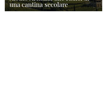
una cantina secolare
GASTRONOMIA
La redazione
23 Luglio 2026
I prodotti di Formaggi Picciau,
caseificio nei dintorni di
Cagliari in Sardegna