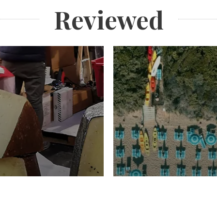
Reviewed
TURISMO
Domenico Liggeri
20 