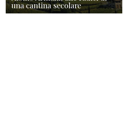
una cantina secolare
GASTRONOMIA
La redazione
23 Luglio 2026
I prodotti di Formaggi Picciau,
caseificio nei dintorni di
Cagliari in Sardegna