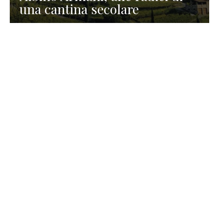
una cantina secolare
GASTRONOMIA
La redazione
23 Luglio 2026
I prodotti di Formaggi Picciau,
caseificio nei dintorni di
Cagliari in Sardegna