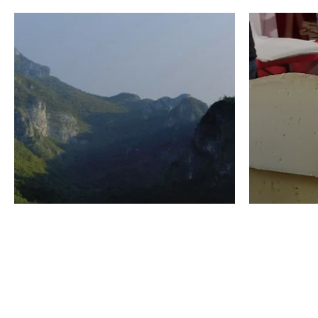
VINO
GASTRO
Domenico Liggeri
24 Luglio
2026
La redaz
I vini del Monte
I prod