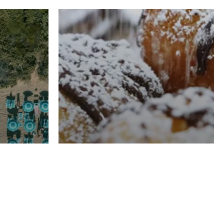
RISTORAZIONE
Luglio
Domenico Liggeri
21 Luglio
2026
el
Pasticceria La
na
Fenice a Porto San