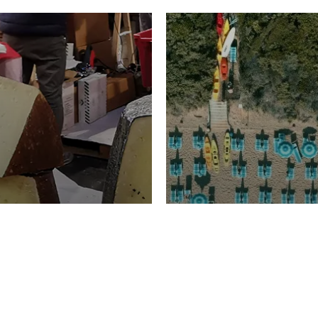
TURISMO
Domenico Liggeri
20 
2026
NOMIA
La spiaggia d
ione
23 Luglio 2026
otti di
Garden Tosca