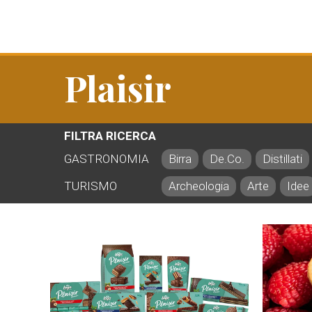
Plaisir
FILTRA RICERCA
GASTRONOMIA
Birra
De.Co.
Distillati
TURISMO
Archeologia
Arte
Idee