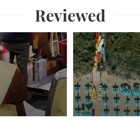
Reviewed
TURISMO
Domenico Liggeri
20 