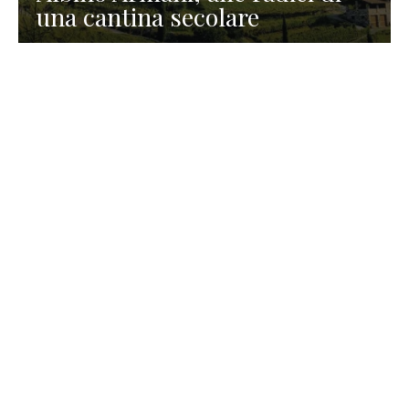
una cantina secolare
GASTRONOMIA
La redazione
23 Luglio 2026
I prodotti di Formaggi Picciau,
caseificio nei dintorni di
Cagliari in Sardegna