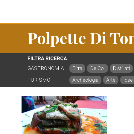
Polpette Di To
FILTRA RICERCA
GASTRONOMIA
Birra
De.Co.
Distillati
TURISMO
Archeologia
Arte
Idee