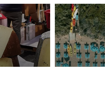
TURISMO
Domenico Liggeri
20 
2026
NOMIA
La spiaggia d
ione
23 Luglio 2026
otti di
Garden Tosca