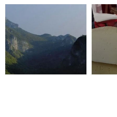
VINO
GASTRO
Domenico Liggeri
24 Luglio
2026
La redaz
I vini del Monte
I prod