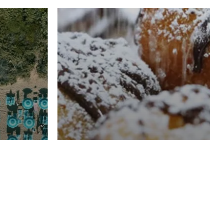
RISTORAZIONE
Luglio
Domenico Liggeri
21 Luglio
2026
el
Pasticceria La
na
Fenice a Porto San