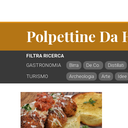
Polpettine Da
FILTRA RICERCA
GASTRONOMIA
Birra
De.Co.
Distillati
TURISMO
Archeologia
Arte
Idee