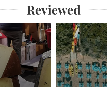
Reviewed
TURISMO
Domenico Liggeri
20 