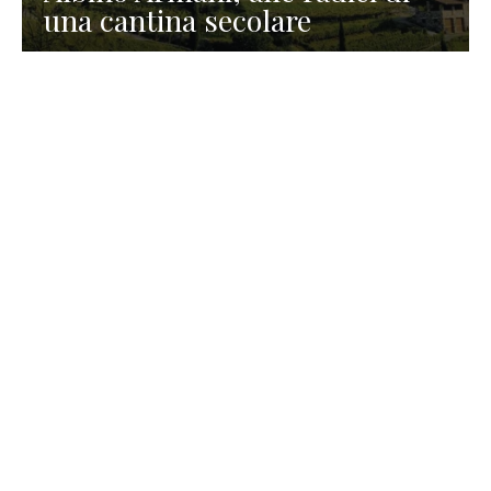
una cantina secolare
GASTRONOMIA
La redazione
23 Luglio 2026
I prodotti di Formaggi Picciau,
caseificio nei dintorni di
Cagliari in Sardegna