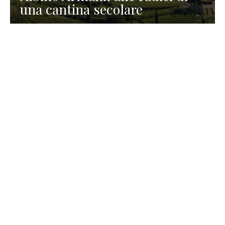
una cantina secolare
GASTRONOMIA
La redazione
23 Luglio 2026
I prodotti di Formaggi Picciau,
caseificio nei dintorni di
Cagliari in Sardegna