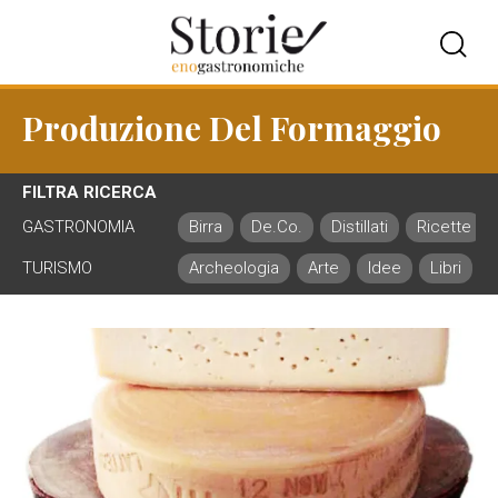
Produzione Del Formaggio
FILTRA RICERCA
GASTRONOMIA
Birra
De.Co.
Distillati
Ricette
TURISMO
Archeologia
Arte
Idee
Libri