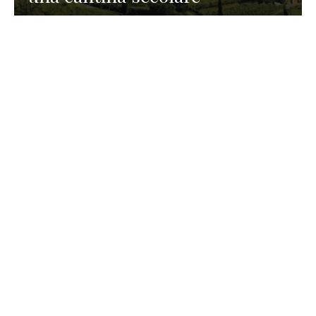
GASTRONOMIA
La redazione
23 Luglio 2026
I prodotti di Formaggi Picciau,
caseificio nei dintorni di
Cagliari in Sardegna