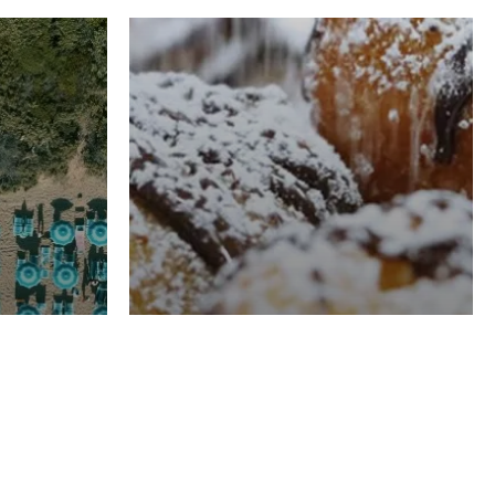
RISTORAZIONE
Luglio
Domenico Liggeri
21 Luglio
2026
el
Pasticceria La
na
Fenice a Porto San