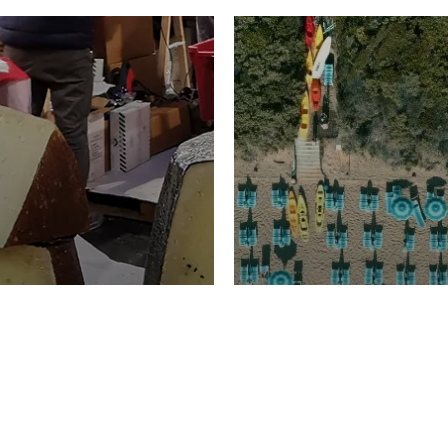
TURISMO
Domenico Liggeri
20 
2026
NOMIA
La spiaggia d
ione
23 Luglio 2026
otti di
Garden Tosca