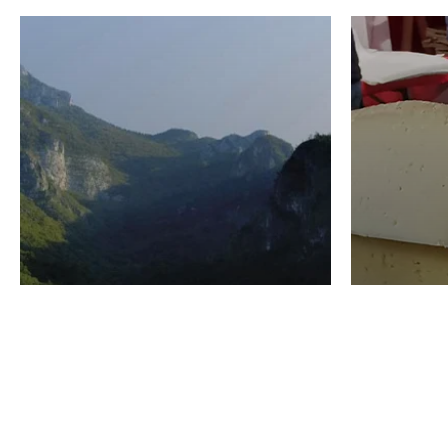
VINO
GASTRO
Domenico Liggeri
24 Luglio
2026
La redaz
I vini del Monte
I prod