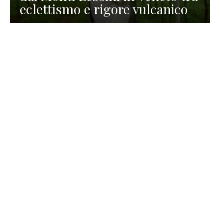
eclettismo e rigore vulcanico
TURISMO
La redazione
30 Luglio 2026
La Spiaggetta di Scanno in
Abruzzo, immersa nella
natura di un lago meraviglioso