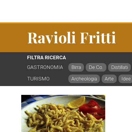
Ravioli Fritti
FILTRA RICERCA
GASTRONOMIA
Birra
De.Co.
Distillati
TURISMO
Archeologia
Arte
Idee