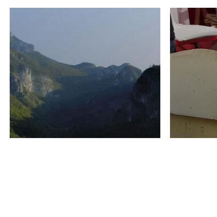
VINO
GASTRO
Domenico Liggeri
24 Luglio
2026
La redaz
I vini del Monte
I prod