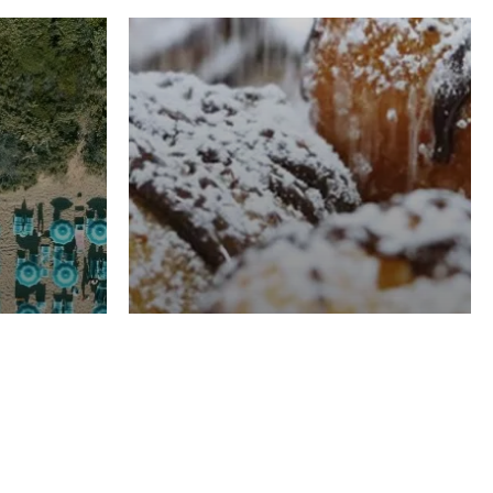
RISTORAZIONE
Luglio
Domenico Liggeri
21 Luglio
2026
el
Pasticceria La
na
Fenice a Porto San