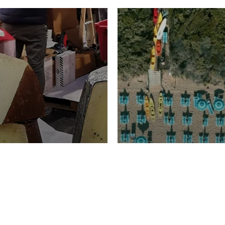
TURISMO
Domenico Liggeri
20 
2026
NOMIA
La spiaggia d
ione
23 Luglio 2026
otti di
Garden Tosca