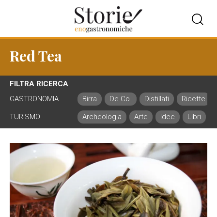
Red Tea
FILTRA RICERCA
GASTRONOMIA
Birra
De.Co.
Distillati
Ricette
TURISMO
Archeologia
Arte
Idee
Libri