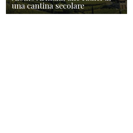
una cantina secolare
GASTRONOMIA
La redazione
23 Luglio 2026
I prodotti di Formaggi Picciau,
caseificio nei dintorni di
Cagliari in Sardegna