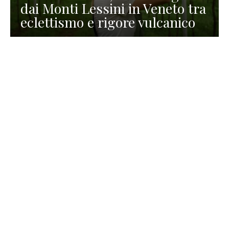
dai Monti Lessini in Veneto tra
eclettismo e rigore vulcanico
TURISMO
La redazione
30 Luglio 2026
La Spiaggetta di Scanno in
Abruzzo, immersa nella
natura di un lago meraviglioso