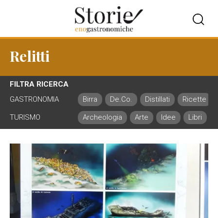
Relitti
FILTRA RICERCA
GASTRONOMIA
Birra
De.Co.
Distillati
Ricette
TURISMO
Archeologia
Arte
Idee
Libri