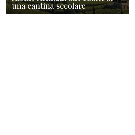
una cantina secolare
GASTRONOMIA
La redazione
23 Luglio 2026
I prodotti di Formaggi Picciau,
caseificio nei dintorni di
Cagliari in Sardegna