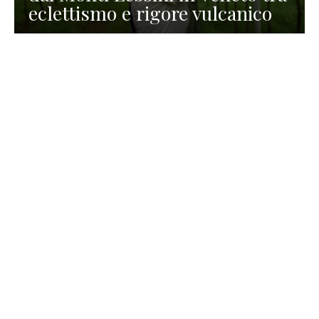
eclettismo e rigore vulcanico
TURISMO
La redazione
30 Luglio 2026
La Spiaggetta di Scanno in
Abruzzo, immersa nella
natura di un lago meraviglioso