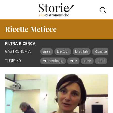
Ricette Meticce
FILTRA RICERCA
GASTRONOMIA
Birra
De.Co.
Distillati
Ricette
TURISMO
Archeologia
Arte
Idee
Libri