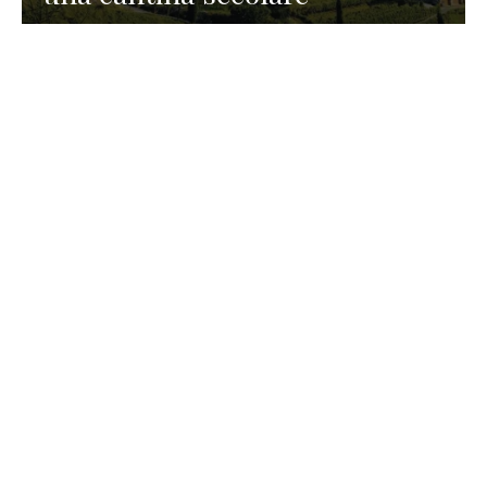
GASTRONOMIA
La redazione
23 Luglio 2026
I prodotti di Formaggi Picciau,
caseificio nei dintorni di
Cagliari in Sardegna