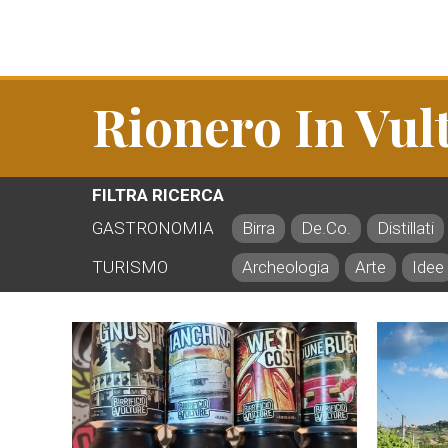
Rionero In Vul
FILTRA RICERCA
GASTRONOMIA
Birra
De.Co.
Distillati
TURISMO
Archeologia
Arte
Idee