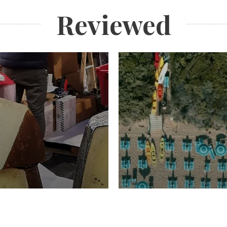
Reviewed
TURISMO
Domenico Liggeri
20 