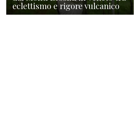
eclettismo e rigore vulcanico
TURISMO
La redazione
30 Luglio 2026
La Spiaggetta di Scanno in
Abruzzo, immersa nella
natura di un lago meraviglioso