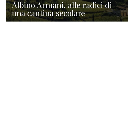
Albino Armani, alle radici di
una cantina secolare
GASTRONOMIA
La redazione
23 Luglio 2026
I prodotti di Formaggi Picciau,
caseificio nei dintorni di
Cagliari in Sardegna