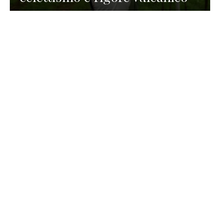
TURISMO
La redazione
30 Luglio 2026
La Spiaggetta di Scanno in
Abruzzo, immersa nella
natura di un lago meraviglioso