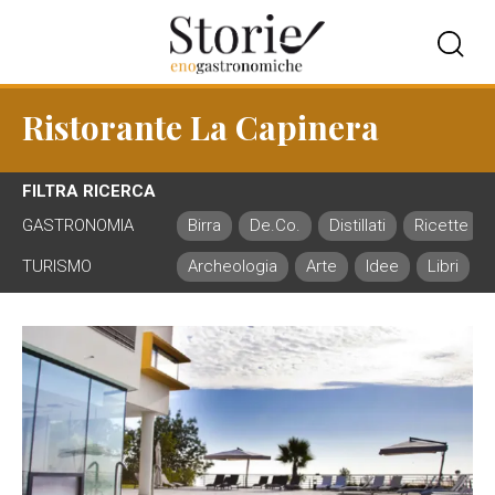
Ristorante La Capinera
FILTRA RICERCA
GASTRONOMIA
Birra
De.Co.
Distillati
Ricette
TURISMO
Archeologia
Arte
Idee
Libri