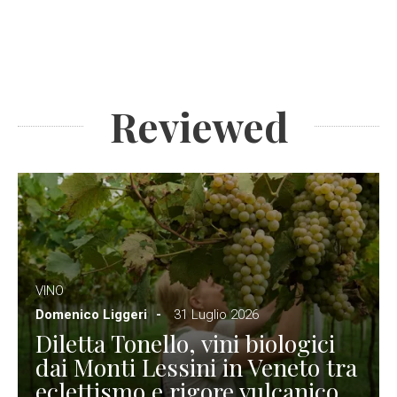
Reviewed
VINO
Domenico Liggeri
31 Luglio 2026
Diletta Tonello, vini biologici
dai Monti Lessini in Veneto tra
eclettismo e rigore vulcanico