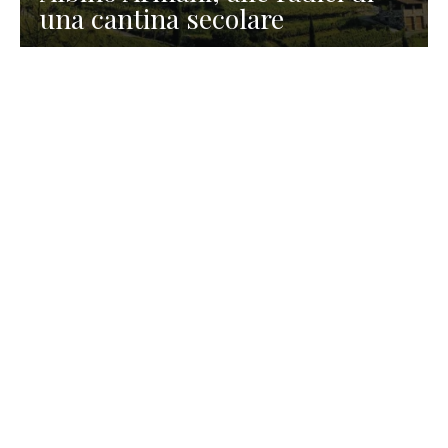
una cantina secolare
GASTRONOMIA
La redazione
23 Luglio 2026
I prodotti di Formaggi Picciau,
caseificio nei dintorni di
Cagliari in Sardegna