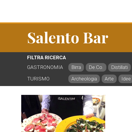
Salento Bar
FILTRA RICERCA
GASTRONOMIA
Birra
De.Co.
Distillati
TURISMO
Archeologia
Arte
Idee