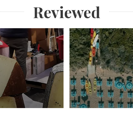
Reviewed
TURISMO
Domenico Liggeri
20 