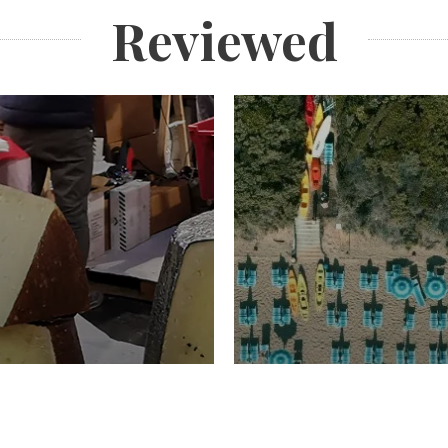
Reviewed
TURISMO
Domenico Liggeri
20 