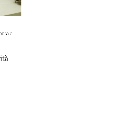
bbraio
ità