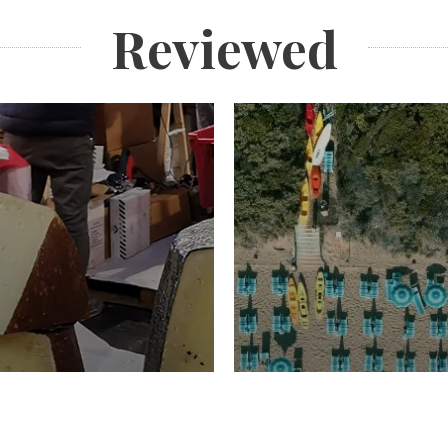
Reviewed
TURISMO
Domenico Liggeri
20 