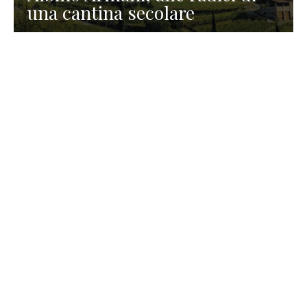
una cantina secolare
GASTRONOMIA
La redazione
23 Luglio 2026
I prodotti di Formaggi Picciau,
caseificio nei dintorni di
Cagliari in Sardegna