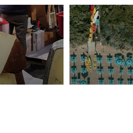
TURISMO
Domenico Liggeri
20 
2026
NOMIA
La spiaggia d
ione
23 Luglio 2026
otti di
Garden Tosca