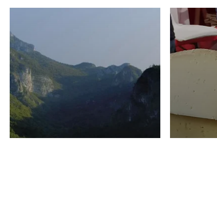
VINO
GASTRO
Domenico Liggeri
24 Luglio
2026
La redaz
I vini del Monte
I prod