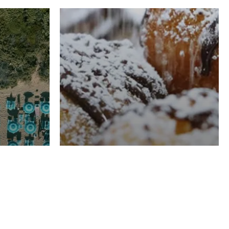
RISTORAZIONE
Luglio
Domenico Liggeri
21 Luglio
2026
el
Pasticceria La
na
Fenice a Porto San