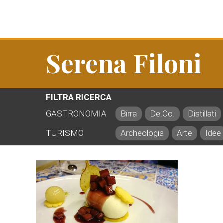
Serena Filoni
FILTRA RICERCA
GASTRONOMIA
Birra
De.Co.
Distillati
TURISMO
Archeologia
Arte
Idee