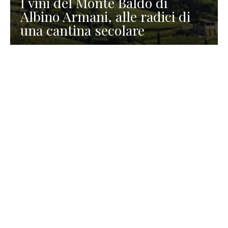
I vini del Monte Baldo di
Albino Armani, alle radici di
una cantina secolare
GASTRONOMIA
La redazione
23 Luglio 2026
I prodotti di Formaggi Picciau,
caseificio nei dintorni di
Cagliari in Sardegna